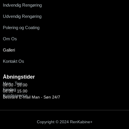
Indvendig Rengøring
Udvendig Rengøring
Polering og Coating
Om Os
Galleri
Kontakt Os
Åbningstider
Man - Tors
08.00 - 16.00
Fredag
08.00 - 15.00
Kundeservice
Besvare E-mail Man - Søn 24/7
Copyright © 2024 RenKabine+