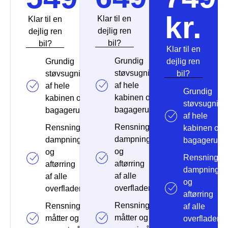
kr.
Klar til en
Klar til en
dejlig ren
dejlig ren
bil?
bil?
Klar til en
Grundig
Grundig
dejlig ren
støvsugning
støvsugning
bil?
af hele
af hele
Grundig
kabinen og
kabinen og
støvsugning
bagagerum
bagagerum
af hele
Rensning,
Rensning,
kabinen og
dampning
dampning
bagagerum
og
og
Rensning,
aftørring
aftørring
dampning
af alle
af alle
og
overflader
overflader
aftørring
Rensning af
Rensning af
af alle
måtter og
måtter og
overflader