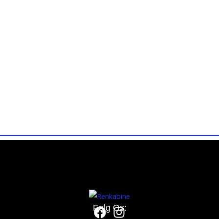
100% tilfredshedsgaranti – Betal kun, hvis du er helt tilfreds!
Betal først, når vi har leveret vores service!
Følg Os: