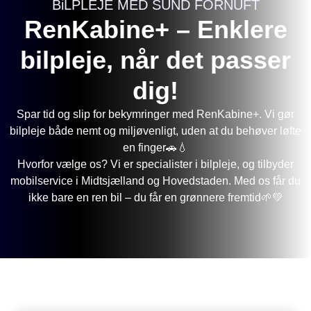
BiLPLEJE MED SUND FORNUFT
RenKabine+ – Enklere
bilpleje, når det passer
dig!
Spar tid og slip for bekymringer med RenKabine+. Vi gør
bilpleje både nemt og miljøvenligt, uden at du behøver løfte
en finger🚗💧
Hvorfor vælge os? Vi er specialister i bilpleje, og tilbyder
mobilservice i Midtsjælland og Hovedstaden. Med os får du
ikke bare en ren bil – du får en grønnere fremtid🌱💚