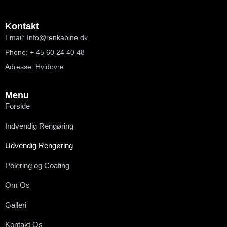
F
I
a
n
c
s
Kontakt
e
t
Email: Info@renkabine.dk
b
a
Phone: + 45 60 24 40 48
o
g
Adresse: Hvidovre
o
r
k
a
Menu
m
Forside
Indvendig Rengøring
Udvendig Rengøring
Polering og Coating
Om Os
Galleri
Kontakt Os