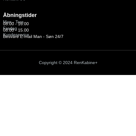
Åbningstider
Man - Tors
08.00 - 16.00
Fredag
08.00 - 15.00
Kundeservice
Besvare E-mail Man - Søn 24/7
Copyright © 2024 RenKabine+