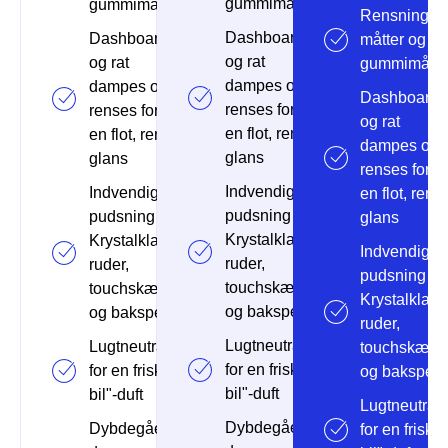
gummimåtter
gummimåtter
Rensning af
Dashboard
Dashboard
måtter og
og rat
og rat
gummimåtte
dampes og
dampes og
Dashboard
renses for
renses for
og rat
en flot, ren
en flot, ren
dampes og
glans
glans
renses for
Indvendig
Indvendig
en flot, ren
pudsning
pudsning
glans
Krystalklare
Krystalklare
Indvendig
ruder,
ruder,
pudsning
touchskærm
touchskærm
Krystalklare
og bakspejl
og bakspejl
ruder,
Lugtneutralisering
Lugtneutralisering
touchskærm
for en frisk "ny
for en frisk "ny
og bakspejl
bil"-duft
bil"-duft
Lugtneutrali
Dybdegående
Dybdegående
for en frisk "