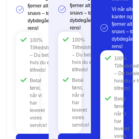
fjerner alt
fjerner alt
Vi når alle
snavs – total
snavs – total
kanter og
dybdegående
dybdegående
fjerner alt
rens!
rens!
snavs – tota
dybdegåen
100%
100%
rens!
Tilfredshedsgaranti
Tilfredshedsgaranti
– Du betaler kun,
– Du betaler kun,
100%
hvis du er helt
hvis du er helt
Tilfredshed
tilfreds!
tilfreds!
– Du betale
Betal
Betal
hvis du er h
først,
først,
tilfreds!
når vi
når vi
Betal
har
har
først,
leveret
leveret
når vi
vores
vores
har
service!
service!
leveret
vores