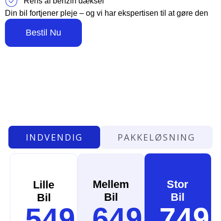
Rens af benzin dæksel
Din bil fortjener pleje – og vi har ekspertisen til at gøre den
som ny Udvendigt!
Bestil Nu
INDVENDIG
PAKKELØSNING
Mellem
Stor
Lille
Bil
Bil
Bil
649kr.
749
549kr.