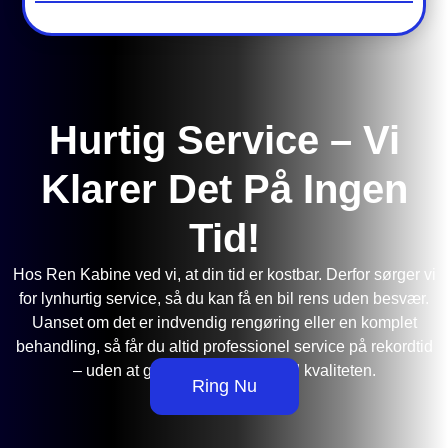
Hurtig Service – Vi
Klarer Det På Ingen
Tid!
Hos Ren Kabine ved vi, at din tid er kostbar. Derfor sørger vi
for lynhurtig service, så du kan få en bil rens uden besvær.
Uanset om det er indvendig rengøring eller en komplet
behandling, så får du altid professionel service på rekordtid
– uden at gå på kompromis med kvaliteten.
Ring Nu