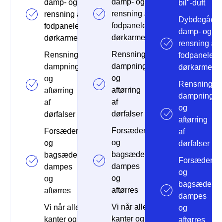
damp- og
damp- og
bil"-duft
rensning af
rensning af
Dybdegåen
fodpaneler og
fodpaneler og
damp- og
dørkarme
dørkarme
rensning af
Rensning,
Rensning,
fodpaneler 
dampning
dampning
dørkarme
og
og
Rensning,
aftørring
aftørring
dampning
af
af
og
dørfalser
dørfalser
aftørring
Forsæder
Forsæder
af
og
og
dørfalser
bagsæder
bagsæder
Forsæder
dampes
dampes
og
og
og
bagsæder
aftørres
aftørres
dampes
Vi når alle
Vi når alle
og
kanter og
kanter og
aftørres