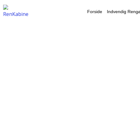
Gå
Forside
Indvendig Rengø
til
indholdet