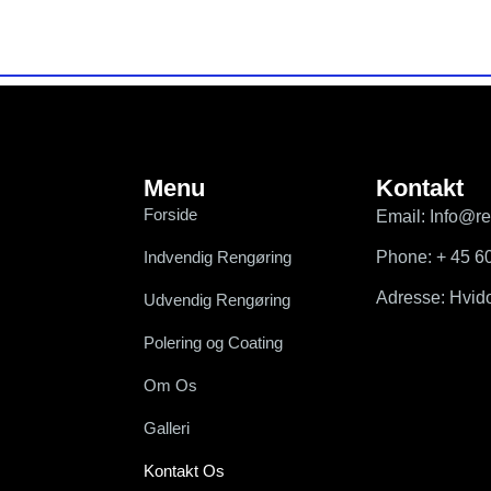
100% tilfredshedsgaranti – Betal kun, hvis du er helt tilfreds!
Betal først, når vi har leveret vores service!
Menu
Kontakt
Forside
Email: Info@r
Indvendig Rengøring
Phone: + 45 6
Adresse: Hvid
Udvendig Rengøring
Polering og Coating
Om Os
Galleri
Kontakt Os