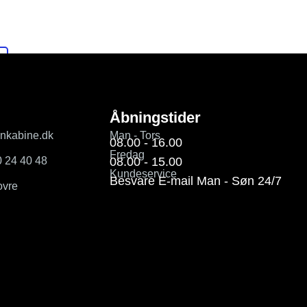
Åbningstider
enkabine.dk
Man - Tors
08.00 - 16.00
Fredag
0 24 40 48
08.00 - 15.00
Kundeservice
Besvare E-mail Man - Søn 24/7
ovre