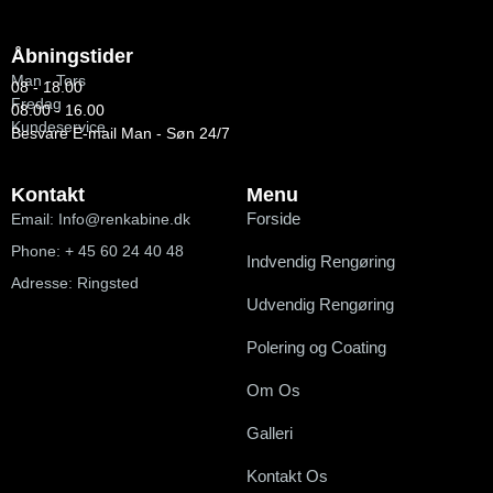
Åbningstider
Man - Tors
08 - 18.00
Fredag
08.00 - 16.00
Kundeservice
Besvare E-mail Man - Søn 24/7
Kontakt
Menu
Forside
Email: Info@renkabine.dk
Phone: + 45 60 24 40 48
Indvendig Rengøring
Adresse: Ringsted
Udvendig Rengøring
Polering og Coating
Om Os
Galleri
Kontakt Os